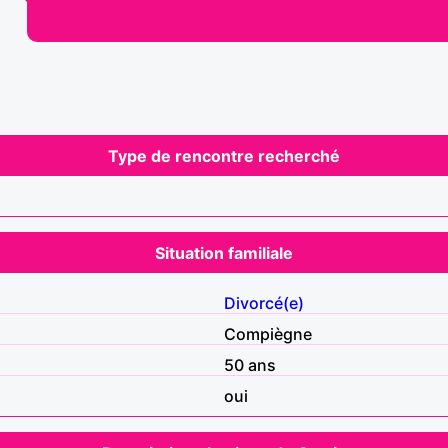
Type de rencontre recherché
Situation familiale
Divorcé(e)
Compiègne
50 ans
oui