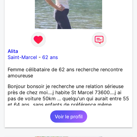
Alita
Saint-Marcel
-
62 ans
Femme célibataire de 62 ans recherche rencontre
amoureuse
Bonjour bonsoir je recherche une relation sérieuse
près de chez moi....j habite St Marcel 73600....j ai
pas de voiture 50km ... quelqu'un qui aurait entre 55
et 64 ans...sans enfants de préférence même
adultes et qui n aurait garder aucun contact avec
Voir le profil
une où plusieurs ex...si vous correspondez à ma
recherche ecrivez moi je vous répondrai...