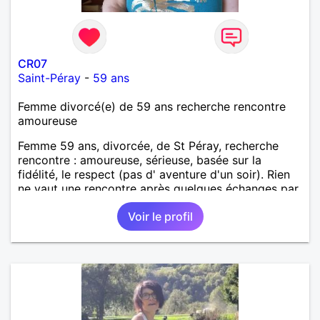
CR07
Saint-Péray
-
59 ans
Femme divorcé(e) de 59 ans recherche rencontre
amoureuse
Femme 59 ans, divorcée, de St Péray, recherche
rencontre : amoureuse, sérieuse, basée sur la
fidélité, le respect (pas d' aventure d'un soir). Rien
ne vaut une rencontre après quelques échanges par
messages pour savoir si il y a un feeling entre les
Voir le profil
deux et le désir de se revoir. Au plaisir de se
découvrir...