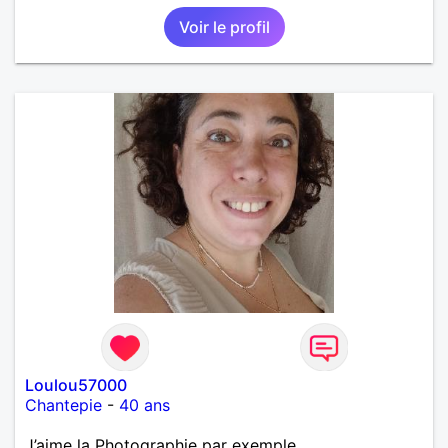
techniques et sur la vie des êtres vivants. J aime
Voir le profil
danser, faire la fête. Je ne bois pratiquement pas d
alcool, je fume rarement, je ris souvent. Je cherche
un vrai amoureux pour continuer à profiter de la vie
mais à deux. Je peux tout faire toute seule, mais j
en ai marre je veux partagé et rigoler
Loulou57000
Chantepie
-
40 ans
J’aime la Photographie par exemple.