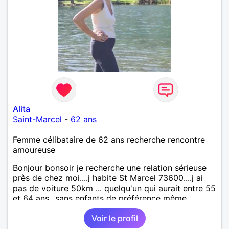
Alita
Saint-Marcel
-
62 ans
Femme célibataire de 62 ans recherche rencontre
amoureuse
Bonjour bonsoir je recherche une relation sérieuse
près de chez moi....j habite St Marcel 73600....j ai
pas de voiture 50km ... quelqu'un qui aurait entre 55
et 64 ans...sans enfants de préférence même
adultes et qui n aurait garder aucun contact avec
Voir le profil
une où plusieurs ex...si vous correspondez à ma
recherche ecrivez moi je vous répondrai...