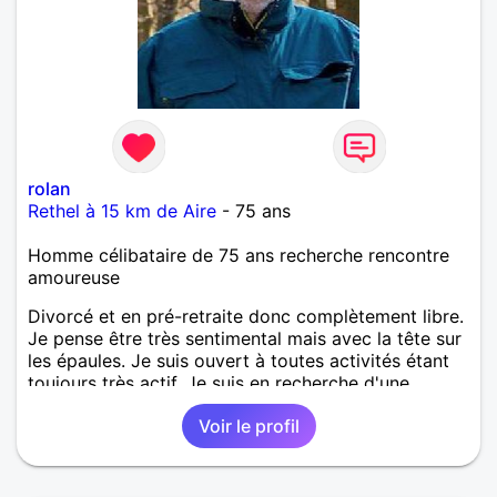
rolan
Rethel à 15 km de Aire
- 75 ans
Homme célibataire de 75 ans recherche rencontre
amoureuse
Divorcé et en pré-retraite donc complètement libre.
Je pense être très sentimental mais avec la tête sur
les épaules. Je suis ouvert à toutes activités étant
toujours très actif. Je suis en recherche d'une
personne dont le physique soit agréable et qui ai
Voir le profil
envie de refaire sa vie dans l'amour, dans la
sincérité et la complicité. A l'écoute, large et ouvert
d'esprit, sans tabous. Ayant horreur des prises de
tête mais étant inconditionnel du rire et des câlins.