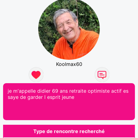
Koolmax60
je m'appelle didier 69 ans retraite optimiste actif es
saye de garder l esprit jeune
Type de rencontre recherché