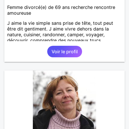
Femme divorcé(e) de 69 ans recherche rencontre
amoureuse
J aime la vie simple sans prise de tête, tout peut
être dit gentiment. J aime vivre dehors dans la
nature, cuisiner, randonner, camper, voyager,
découvrir, comprendre des nouveaux trucs
techniques et sur la vie des êtres vivants. J aime
Voir le profil
danser, faire la fête. Je ne bois pratiquement pas d
alcool, je fume rarement, je ris souvent. Je cherche
un vrai amoureux pour continuer à profiter de la vie
mais à deux. Je peux tout faire toute seule, mais j
en ai marre je veux partagé et rigoler