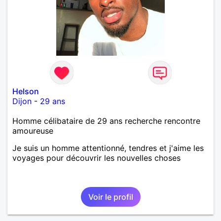
Helson
Dijon
-
29 ans
Homme célibataire de 29 ans recherche rencontre
amoureuse
Je suis un homme attentionné, tendres et j'aime les
voyages pour découvrir les nouvelles choses
Voir le profil