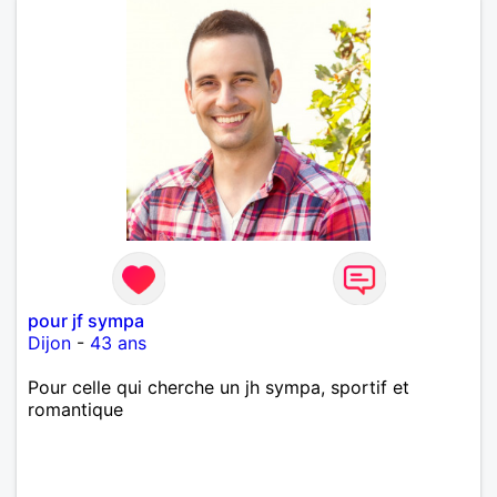
pour jf sympa
Dijon
-
43 ans
Pour celle qui cherche un jh sympa, sportif et
romantique