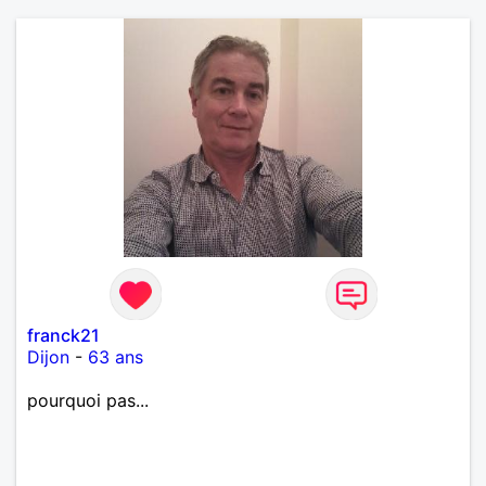
franck21
Dijon
-
63 ans
pourquoi pas...