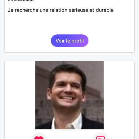
Je recherche une relation sérieuse et durable
Voir le profil