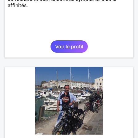
affinités.
Voir le profil