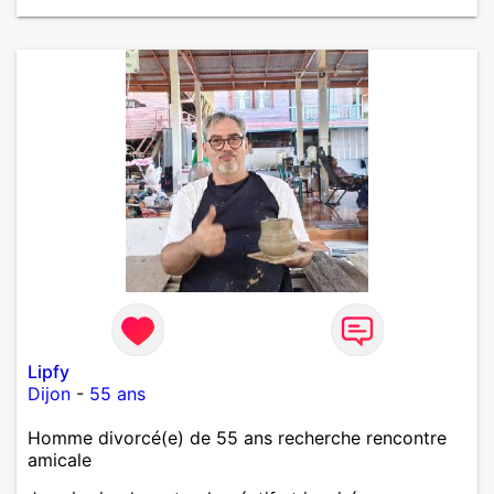
Lipfy
Dijon
-
55 ans
Homme divorcé(e) de 55 ans recherche rencontre
amicale