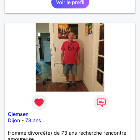
Voir le profil
Clemsen
Dijon
-
73 ans
Homme divorcé(e) de 73 ans recherche rencontre
amoureuse