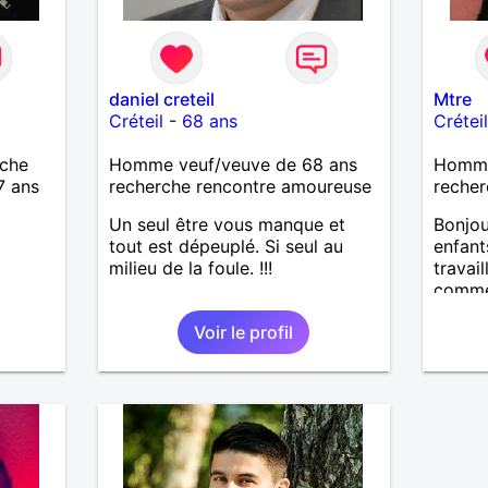
daniel creteil
Mtre
Créteil
-
68 ans
Crétei
rche
Homme veuf/veuve de 68 ans
Homme
27 ans
recherche rencontre amoureuse
recher
Un seul être vous manque et
Bonjou
tout est dépeuplé. Si seul au
enfant
milieu de la foule. !!!
travail
comme 
Voir le profil