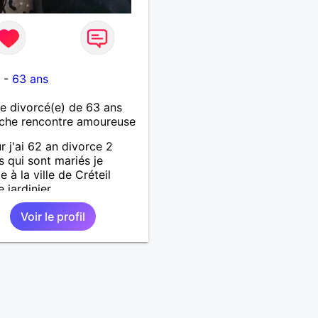
l
-
63 ans
 divorcé(e) de 63 ans
che rencontre amoureuse
r j'ai 62 an divorce 2
s qui sont mariés je
le à la ville de Créteil
jardinier
Voir le profil