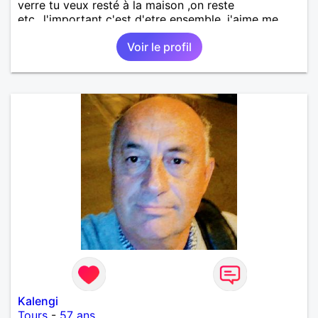
verre tu veux resté à la maison ,on reste
etc...l'important c'est d'etre ensemble .j'aime me
balader , faire du sport , regarder des film , aller au
Voir le profil
théatre etc et j'aime par dessus tous rire
Kalengi
Tours
-
57 ans