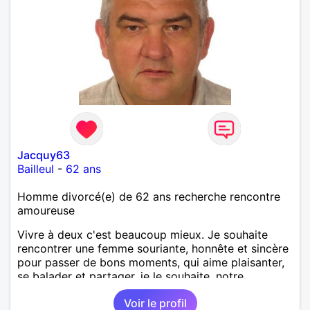
Jacquy63
Bailleul
-
62 ans
Homme divorcé(e) de 62 ans recherche rencontre
amoureuse
Vivre à deux c'est beaucoup mieux. Je souhaite
rencontrer une femme souriante, honnête et sincère
pour passer de bons moments, qui aime plaisanter,
se balader et partager, je le souhaite, notre
complicité. J'aime beaucoup les chantiers de
Voir le profil
randonnée pour se défouler, se relaxer, se détendre