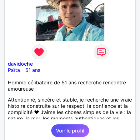
davidoche
Païta
-
51 ans
Homme célibataire de 51 ans recherche rencontre
amoureuse
Attentionné, sincère et stable, je recherche une vraie
histoire construite sur le respect, la confiance et la
complicité ❤️ J’aime les choses simples de la vie : la
nature, la mer, les moments authentiques et les
personnes au grand cœur 🌊🌿 Très câlin et
Voir le profil
affectueux, j’adore les petits moments de tendresse
et les calinous réguliers 😊❤️ La solitude finit parfois