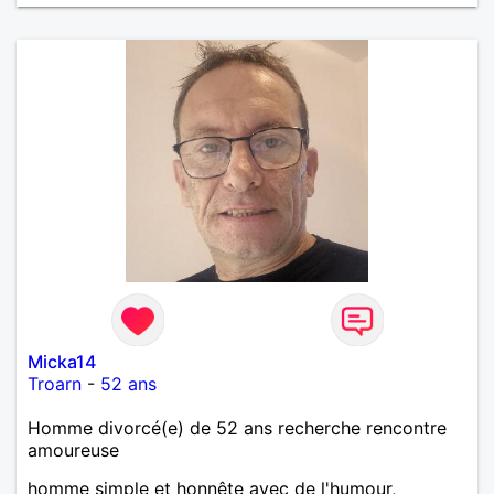
par peser, alors si tu es en Nouvelle-Calédonie et
que tu crois encore à un amour vrai, prenons le
temps de discuter… et laissons l’avenir nous guider
🌹
Micka14
Troarn
-
52 ans
Homme divorcé(e) de 52 ans recherche rencontre
amoureuse
homme simple et honnête avec de l'humour,