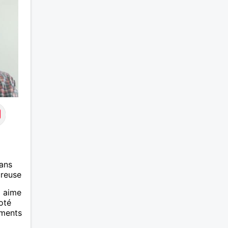
ans
ureuse
i aime
coté
oments