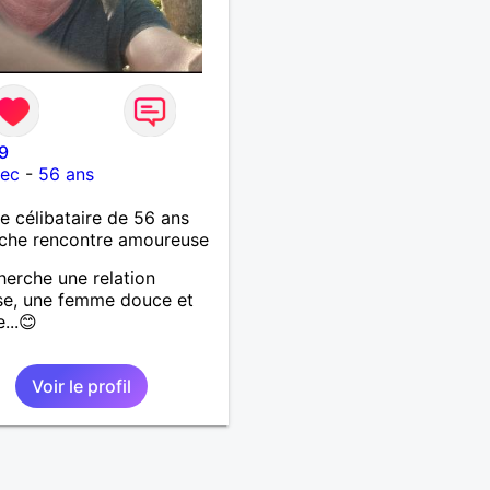
9
lec
-
56 ans
célibataire de 56 ans
che rencontre amoureuse
herche une relation
se, une femme douce et
e...😊
Voir le profil