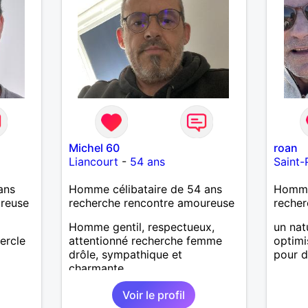
Calédonie et que tu crois encore
à un amour vrai, prenons le
temps de discuter… et laissons
l’avenir nous guider 🌹
Michel 60
roan
Liancourt
-
54 ans
Saint-
ans
Homme célibataire de 54 ans
Homme 
ureuse
recherche rencontre amoureuse
recher
Homme gentil, respectueux,
un nat
ercle
attentionné recherche femme
optimi
drôle, sympathique et
pour d
charmante
Voir le profil