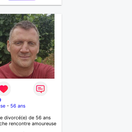
9
use
-
56 ans
 divorcé(e) de 56 ans
che rencontre amoureuse