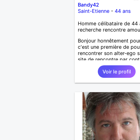
Bandy42
Saint-Etienne
-
44 ans
Homme célibataire de 44 
recherche rencontre amo
Bonjour honnêtement pou
c'est une première de pou
rencontrer son alter-ego s
site de rencontre par cont
suis dinamique entreprena
Voir le profil
respectueux audacieuse
attentionné sincères et ex
et j' aime surtout les câlin
les partager avec humour 
amour bisous à+ à bientô