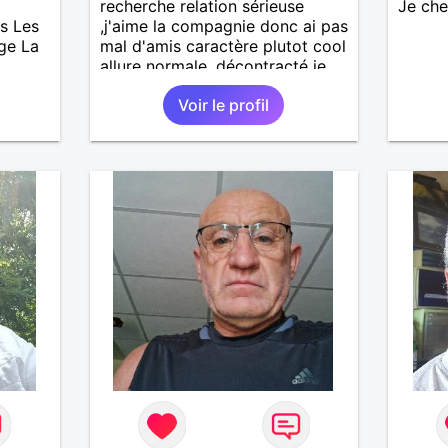
recherche relation sérieuse
Je ch
s Les
,j'aime la compagnie donc ai pas
age La
mal d'amis caractère plutot cool
allure normale ,décontracté je
voudrais rencontrer une
Voir le profil
personne aimant la nature
,bricolage ,quelqu'un de simple
et naturel à vos claviers
mesdames