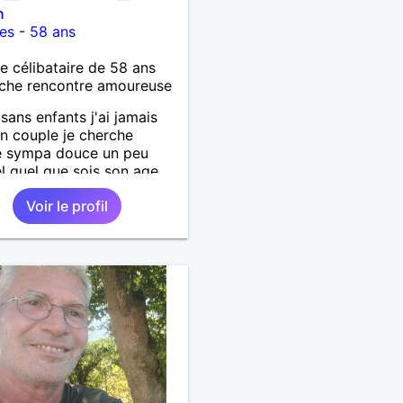
n
es
-
58 ans
célibataire de 58 ans
che rencontre amoureuse
sans enfants j'ai jamais
n couple je cherche
 sympa douce un peu
l quel que sois son age
45ans a 65ans
Voir le profil