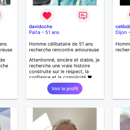
davidoche
celibd
Païta
-
51 ans
Dijon
ans
Homme célibataire de 51 ans
Homme 
ureuse
recherche rencontre amoureuse
recher
 de
Attentionné, sincère et stable, je
rche
recherche une vraie histoire
construite sur le respect, la
confiance et la complicité ❤️
J’aime les choses simples de la
Voir le profil
vie : la nature, la mer, les
moments authentiques et les
personnes au grand cœur 🌊🌿
Très câlin et affectueux, j’adore
les petits moments de tendresse
et les calinous réguliers 😊❤️ La
solitude finit parfois par peser,
alors si tu es en Nouvelle-