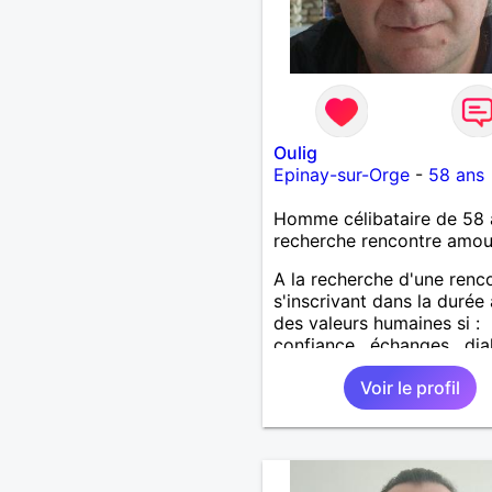
Oulig
Epinay-sur-Orge
-
58 ans
Homme célibataire de 58 
recherche rencontre amo
A la recherche d'une renc
s'inscrivant dans la durée
des valeurs humaines si :
confiance , échanges , di
, fidélité , partage .... vous
Voir le profil
interpelle