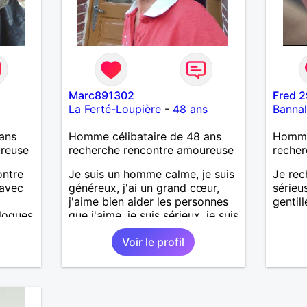
Marc891302
Fred 2
La Ferté-Loupière
-
48 ans
Banna
ans
Homme célibataire de 48 ans
Homme 
ureuse
recherche rencontre amoureuse
recher
ontre
Je suis un homme calme, je suis
Je rec
 avec
généreux, j'ai un grand cœur,
sérieu
j'aime bien aider les personnes
gentill
alogues
que j'aime, je suis sérieux, je suis
sincère, je suis honnête, j'aime
Voir le profil
pas qu'on joue avec moi et
j'aime pas les mensonges. Je
cherche une relation amoureuse
et sérieuse.