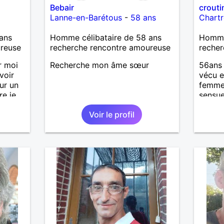
Bebair
crouti
Lanne-en-Barétous
-
58 ans
Chartr
ans
Homme célibataire de 58 ans
Homme 
ureuse
recherche rencontre amoureuse
recher
r moi
Recherche mon âme sœur
56ans 
voir
vécu e
ur un
femme
re je
sensue
nt
style 
Voir le profil
pressif
s et à
et
t