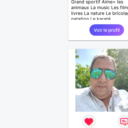
Grand sportif Aime= les
animaux La music Les film
livres La nature Le bricol
natation Le karaté
Voir le profil