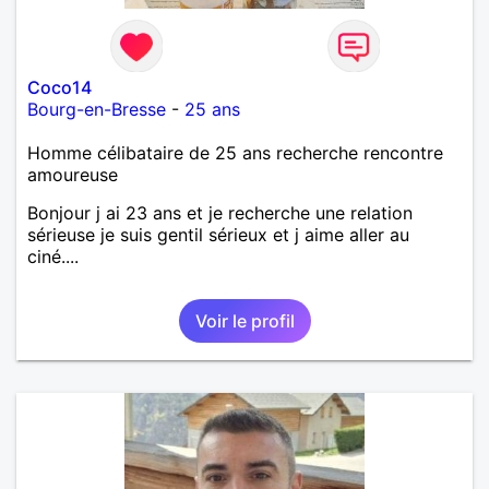
Coco14
Bourg-en-Bresse
-
25 ans
Homme célibataire de 25 ans recherche rencontre
amoureuse
Bonjour j ai 23 ans et je recherche une relation
sérieuse je suis gentil sérieux et j aime aller au
ciné....
Voir le profil