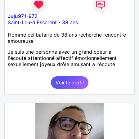
Juju971-972
Saint-Leu-d'Esserent
-
38 ans
Homme célibataire de 38 ans recherche rencontre
amoureuse
Je suis une personne avec un grand coeur a
l'écoute attentionné affectif émotionnellement
sexuellement joyeux drôle amusant a l'écoute
Voir le profil