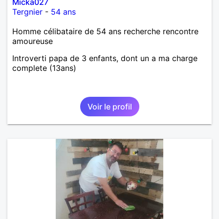
Micka027
Tergnier
-
54 ans
Homme célibataire de 54 ans recherche rencontre
amoureuse
Introverti papa de 3 enfants, dont un a ma charge
complete (13ans)
Voir le profil