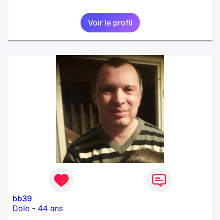
Voir le profil
bb39
Dole
-
44 ans