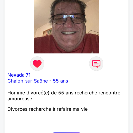
Nevada 71
Chalon-sur-Saône
-
55 ans
Homme divorcé(e) de 55 ans recherche rencontre
amoureuse
Divorces recherche à refaire ma vie