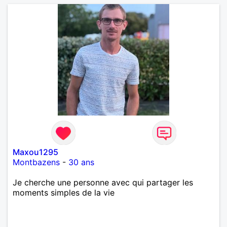
Maxou1295
Montbazens
-
30 ans
Je cherche une personne avec qui partager les
moments simples de la vie