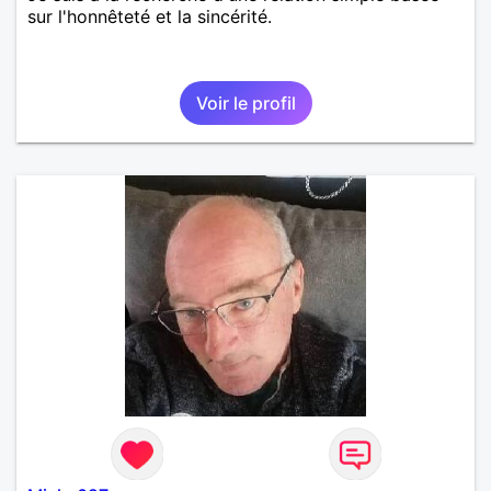
sur l'honnêteté et la sincérité.
Voir le profil