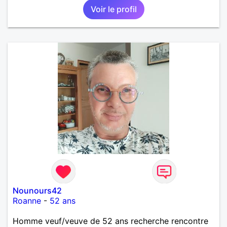
Voir le profil
Nounours42
Roanne
-
52 ans
Homme veuf/veuve de 52 ans recherche rencontre