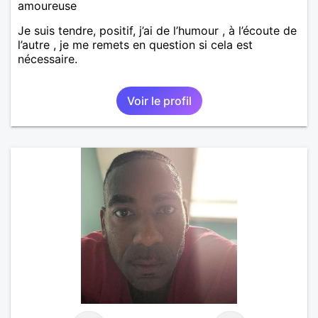
amoureuse
Je suis tendre, positif, j’ai de l’humour , à l’écoute de
l’autre , je me remets en question si cela est
nécessaire.
Voir le profil