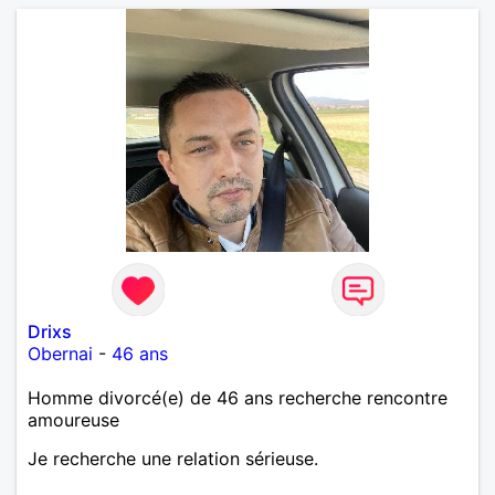
CentraleSupélec. Je recherche une femme qui aime
l'art, la nature et qui soit attentive aux autres, à
l'environnement et curieuse du monde. PS. Je ne
ronfle pas 🙂
Drixs
Obernai
-
46 ans
Homme divorcé(e) de 46 ans recherche rencontre
amoureuse
Je recherche une relation sérieuse.