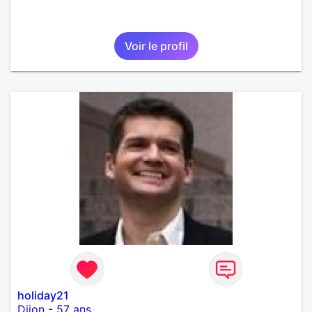
Voir le profil
holiday21
Dijon
-
57 ans