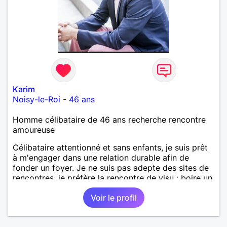
Karim
Noisy-le-Roi
-
46 ans
Homme célibataire de 46 ans recherche rencontre
amoureuse
Célibataire attentionné et sans enfants, je suis prêt
à m'engager dans une relation durable afin de
fonder un foyer. Je ne suis pas adepte des sites de
rencontres, je préfère la rencontre de visu : boire un
verre ou un dîner pourquoi pas. Tu es plutôt italien
Voir le profil
ou asiatique ? Côté professionnel, je m'épanouis
pleinement dans un groupe aéronautique après
avoir fait mes études d'ingénieur et de docteur à