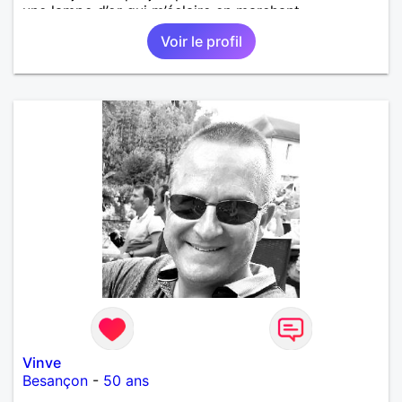
une lampe d’or qui m’éclaire en marchant...
Voir le profil
Vinve
Besançon
-
50 ans